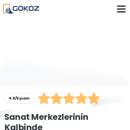
Kadıköy
Satılık
Konut
ve
Ev
Fiyatları
4.9/5 puan
Sanat
Merkezlerinin
Kalbinde