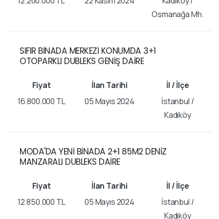
12.200.000 TL
22 Kasım 2024
Kadıköy /
Osmanağa Mh.
SIFIR BİNADA MERKEZİ KONUMDA 3+1
OTOPARKLI DUBLEKS GENİŞ DAİRE
16.800.000 TL
05 Mayıs 2024
İstanbul /
Kadıköy
MODA'DA YENİ BİNADA 2+1 85M2 DENİZ
MANZARALI DUBLEKS DAİRE
12.850.000 TL
05 Mayıs 2024
İstanbul /
Kadıköy