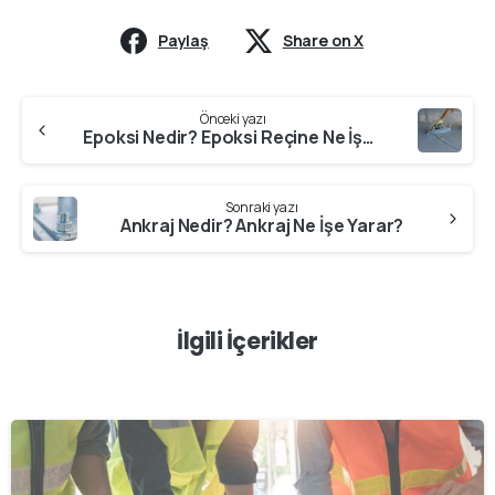
Paylaş
Share on X
Continue
Önceki yazı
Reading
Epoksi Nedir? Epoksi Reçine Ne İşe Yarar?
Sonraki yazı
Ankraj Nedir? Ankraj Ne İşe Yarar?
İlgili İçerikler