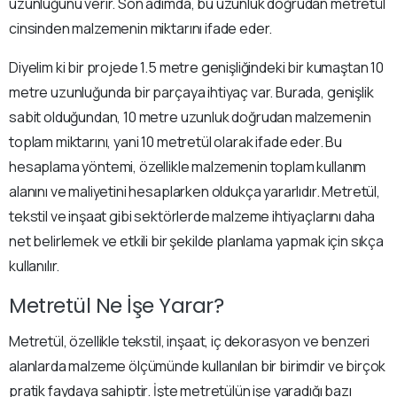
uzunluğunu verir. Son adımda, bu uzunluk doğrudan metretül
cinsinden malzemenin miktarını ifade eder.
Diyelim ki bir projede 1.5 metre genişliğindeki bir kumaştan 10
metre uzunluğunda bir parçaya ihtiyaç var. Burada, genişlik
sabit olduğundan, 10 metre uzunluk doğrudan malzemenin
toplam miktarını, yani 10 metretül olarak ifade eder. Bu
hesaplama yöntemi, özellikle malzemenin toplam kullanım
alanını ve maliyetini hesaplarken oldukça yararlıdır. Metretül,
tekstil ve inşaat gibi sektörlerde malzeme ihtiyaçlarını daha
net belirlemek ve etkili bir şekilde planlama yapmak için sıkça
kullanılır.
Metretül Ne İşe Yarar?
Metretül, özellikle tekstil, inşaat, iç dekorasyon ve benzeri
alanlarda malzeme ölçümünde kullanılan bir birimdir ve birçok
pratik faydaya sahiptir. İşte metretülün işe yaradığı bazı