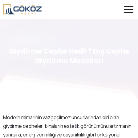
Giydirme
Cephe
Nedir?
Dış
Cephe
Giydirme
Modelleri
Modern mimarinin vazgeçilmez unsurlarından biri olan
giydirme cepheler, binaların estetik görünümünü artırmanın
yanı sıra, enerji verimliliği ve dayanıklılık gibi fonksiyonel