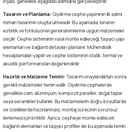
inşası, genellikle aşağıdaki adımlarla gerçekleştirilir:
Tasarım ve Planlama:
Giydirme cephe yapımının ilk adımı,
mimari tasarımın oluşturulmasıdır. Bu aşamada, binanın
estetik ve fonksiyonel gereksinimlerine uygun malzemeler
seçilir. Cephe sisteminin nasıl monte edileceği, taşıyıcı yapı
elemanları ve bağlantı detayları planlanır. Mühendislik
hesaplamaları yapılır ve cephe sisteminin statik, termal ve
akustik performansları değerlendirilir.
Hazırlık ve Malzeme Temini:
Tasarım onaylandıktan sonra,
gerekli malzemeler temin edilir. Giydirme cephelerde
genellikle cam, alüminyum, kompozit paneller, doğal taşlar
veya seramikler kullanılır. Bu malzemelerin doğru boyutlarda
ve özelliklerde hazırlanması, montaj sürecinin sorunsuz
ilerlemesi için kritiktir. Ayrıca, cepheye monte edilecek
bağlantı elemanları ve taşıyıcı profiller de bu aşamada temin