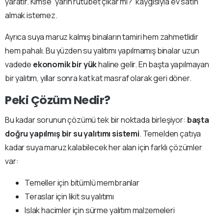
yaratır. Kimse “yarın rutubet çıkar mı?” kaygısıyla ev satın
almak istemez.
Ayrıca suya maruz kalmış binaların tamiri hem zahmetlidir
hem pahalı. Bu yüzden su yalıtımı yapılmamış binalar uzun
vadede
ekonomik bir yük
haline gelir. En başta yapılmayan
bir yalıtım, yıllar sonra kat kat masraf olarak geri döner.
Peki Çözüm Nedir?
Bu kadar sorunun çözümü tek bir noktada birleşiyor:
başta
doğru yapılmış bir su yalıtımı sistemi
. Temelden çatıya
kadar suya maruz kalabilecek her alan için farklı çözümler
var:
Temeller için bitümlü membranlar
Teraslar için likit su yalıtımı
Islak hacimler için sürme yalıtım malzemeleri