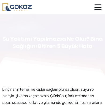
Su
Yalıtımı
Yapılmazsa
Ne
Olur?
Bina
Sağlığını
Bitiren
5
Büyük
Hata
Bir binanın temeli ne kadar sağlam olursa olsun, suyun o
binayla işi varsa kaçamazsın. Çünkü su; fark ettirmeden
sızar, sessizce ilerler, ve yıllar içinde geri dönülmez zararlara