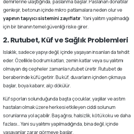
demirlerine ulaştığında, paslanma başlar. Paslanan donatılar
genleşir, betonun içinde mikro patlamalara neden olur ve
yapının taşıyıcı sistemini zayıflatır
. Yani yalıtım yapılmadığı
için bir binanın temel güvenliği riske girer.
2. Rutubet, Küf ve Sağlık Problemleri
Islaklık, sadece yapıyı değil, içinde yaşayan insanları da tehdit
eder. Özellikle bodrum katları, zemin katlar veya su yalıtımı
olmayan dış cepheler zamanla rutubet üretir. Rutubet de
beraberinde küfü getirir. Bu küf, duvarların içinden çıkmaya
başlar, boya kabarır, alçı dökülür.
Küf sporları solunduğunda başta çocuklar, yaşlılar ve astım
hastaları olmak üzere herkesi etkileyen ciddi solunum
sorunlarına yol açabilir. Baş ağrısı, halsizlik, kötü koku ve daha
fazlası… Yani su yalıtımı yapılmadığında, bina değil, içinde
yaşayanlar zarar görmeye başlar.