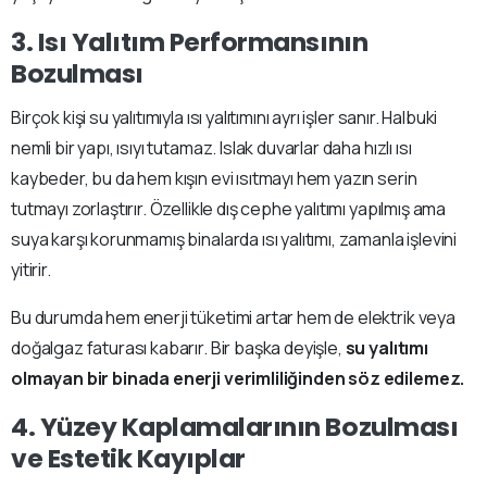
3. Isı Yalıtım Performansının
Bozulması
Birçok kişi su yalıtımıyla ısı yalıtımını ayrı işler sanır. Halbuki
nemli bir yapı, ısıyı tutamaz. Islak duvarlar daha hızlı ısı
kaybeder, bu da hem kışın evi ısıtmayı hem yazın serin
tutmayı zorlaştırır. Özellikle dış cephe yalıtımı yapılmış ama
suya karşı korunmamış binalarda ısı yalıtımı, zamanla işlevini
yitirir.
Bu durumda hem enerji tüketimi artar hem de elektrik veya
doğalgaz faturası kabarır. Bir başka deyişle,
su yalıtımı
olmayan bir binada enerji verimliliğinden söz edilemez.
4. Yüzey Kaplamalarının Bozulması
ve Estetik Kayıplar