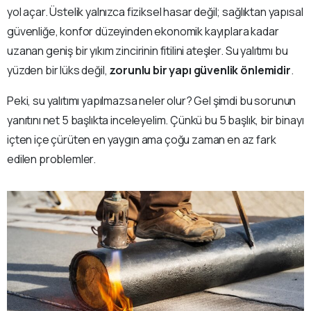
yol açar. Üstelik yalnızca fiziksel hasar değil; sağlıktan yapısal
güvenliğe, konfor düzeyinden ekonomik kayıplara kadar
uzanan geniş bir yıkım zincirinin fitilini ateşler. Su yalıtımı bu
yüzden bir lüks değil,
zorunlu bir yapı güvenlik önlemidir
.
Peki, su yalıtımı yapılmazsa neler olur? Gel şimdi bu sorunun
yanıtını net 5 başlıkta inceleyelim. Çünkü bu 5 başlık, bir binayı
içten içe çürüten en yaygın ama çoğu zaman en az fark
edilen problemler.